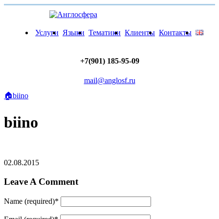
Услуги
Языки
Тематики
Клиенты
Контакты
+7(901) 185-95-09
mail@anglosf.ru
🏠
biino
biino
02.08.2015
Leave A Comment
Name (required)
*